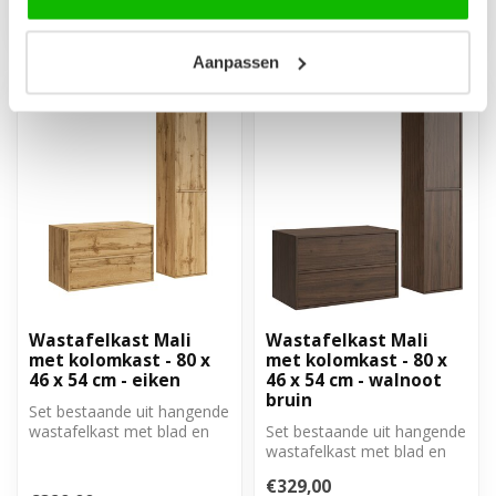
Niet op voorraad
Aanpassen
Wastafelkast Mali
Wastafelkast Mali
met kolomkast - 80 x
met kolomkast - 80 x
46 x 54 cm - eiken
46 x 54 cm - walnoot
bruin
Set bestaande uit hangende
wastafelkast met blad en
Set bestaande uit hangende
een kolomkast. De
wastafelkast met blad en
wastafelka...
een kolomkast. De
€329,00
wastafelka...