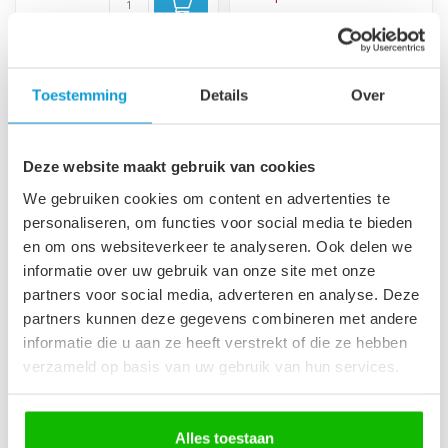
Toestemming
Details
Over
Deze website maakt gebruik van cookies
We gebruiken cookies om content en advertenties te
personaliseren, om functies voor social media te bieden
en om ons websiteverkeer te analyseren. Ook delen we
informatie over uw gebruik van onze site met onze
Wastafelkast Mali - 80
Wastafelkast Mali - 80
partners voor social media, adverteren en analyse. Deze
x 46 x 54 cm - eiken
x 46 x 54 cm - walnoot
partners kunnen deze gegevens combineren met andere
bruin
Hangende wastafelkast met
informatie die u aan ze heeft verstrekt of die ze hebben
blad, met twee lades.
Hangende wastafelkast met
verzameld op basis van uw gebruik van hun services.
blad, met twee lades.
€179,00
€179,00
Op voorraad
Alles toestaan