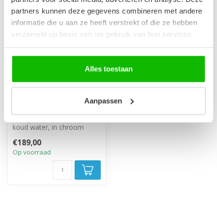
partners kunnen deze gegevens combineren met andere
informatie die u aan ze heeft verstrekt of die ze hebben
verzameld op basis van uw gebruik van hun services.
Alles toestaan
Staande badkraan Fuji
Aanpassen
- chroom
Mengkraan voor warm en
koud water, in chroom
uitgevoerd en met één
€189,00
handgreep.
Op voorraad