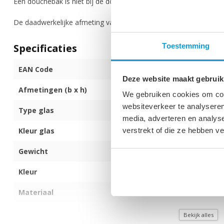
Een douchebak is niet bij de douchecabine inbegrepen.
De daadwerkelijke afmeting van de douchewand inclusief profiel i
Specificaties
Toestemming
EAN Code
872017172581
Deze website maakt gebruik
Afmetingen (b x h)
100 x 100 x 19
We gebruiken cookies om cont
websiteverkeer te analyseren
Type glas
6mm dik veilig
media, adverteren en analys
Kleur glas
Getint
verstrekt of die ze hebben v
Gewicht
57 kg
Kleur
Zwart - rookgl
Materiaal
Aluminium
Montagezijde
Zowel links als
Bekijk alles