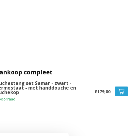
aankoop compleet
uchestang set Samar - zwart -
ermostaat - met handdouche en
€179,00
uchekop
voorraad