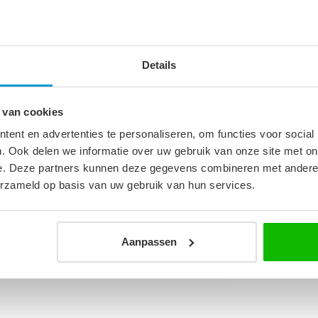
s circa 97,5 x 97,5 x 190 cm.
Details
7
 van cookies
0 cm
ent en advertenties te personaliseren, om functies voor social
. Ook delen we informatie over uw gebruik van onze site met on
heidsglas
e. Deze partners kunnen deze gegevens combineren met andere i
erzameld op basis van uw gebruik van hun services.
Aanpassen
as
 rechts