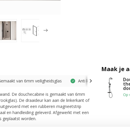
Maak je 
Do
Gemaakt van 6mm veiligheidsglas
Anti kalk laag
th
do
e wand. De douchecabine is gemaakt van 6mm
Op 
(rookglas). De draaideur kan aan de linkerkant of
s uitgevoerd met een rubberen magneetstrip
riaal en handleiding geleverd. Afgewerkt met een
s geplaatst worden.