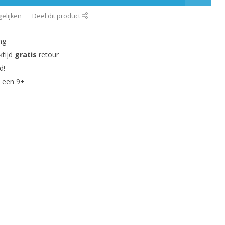
elijken
Deel dit product
ng
ktijd
gratis
retour
d!
 een 9+