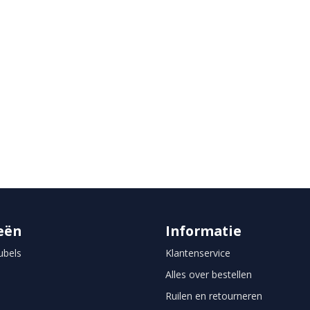
eën
Informatie
bels
Klantenservice
Alles over bestellen
Ruilen en retourneren