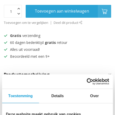
Toevoegen aan winkelwagen
Toevoegen om te vergelijken
Deel dit product
Gratis
verzending
60 dagen bedenktijd
gratis
retour
Alles uit voorraad!
Beoordeeld met een 9+
Productomschrijving
Specificaties
Toestemming
Details
Over
Maak je aankoop compleet
Deze website maakt gebruik van cookies
Douchestang set Levu -