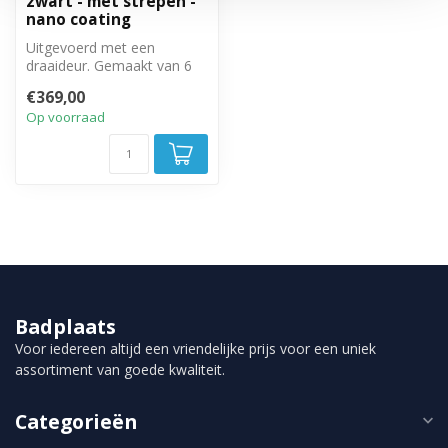
zwart - met strepen -
nano coating
Uitgevoerd met een
draaideur. Gemaakt van 6
mm veiligheidsglas met anti
€369,00
kalk beh...
Op voorraad
Badplaats
Voor iedereen altijd een vriendelijke prijs voor een uniek
assortiment van goede kwaliteit.
Categorieën