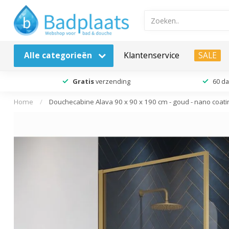
Alle categorieën
Klantenservice
SALE
Gratis
verzending
60 d
Home
/
Douchecabine Alava 90 x 90 x 190 cm - goud - nano coati