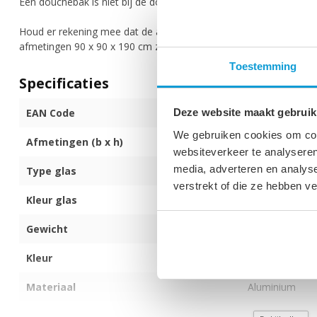
Een douchebak is niet bij de douchecabine inbegrepen.
Houd er rekening mee dat de afmeting van de douchewand inclusi
afmetingen 90 x 90 x 190 cm zijn gebaseerd op een douchewan
Toestemming
Specificaties
EAN Code
872017172639
Deze website maakt gebruik
We gebruiken cookies om cont
Afmetingen (b x h)
90 x 90 x 190 
websiteverkeer te analyseren
media, adverteren en analys
Type glas
6mm dik veilig
verstrekt of die ze hebben v
Kleur glas
Transparant
Gewicht
45 kg
Kleur
Goud
Materiaal
Aluminium
Montagezijde
Zowel links als