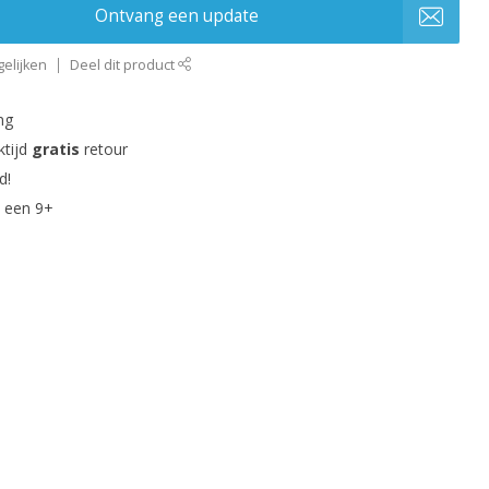
Ontvang een update
elijken
Deel dit product
ng
ktijd
gratis
retour
d!
 een 9+