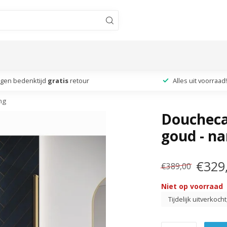
agen bedenktijd
gratis
retour
Alles uit voorraad!
ng
Douchecab
goud - na
€329
€389,00
Niet op voorraad
Tijdelijk uitverkoch