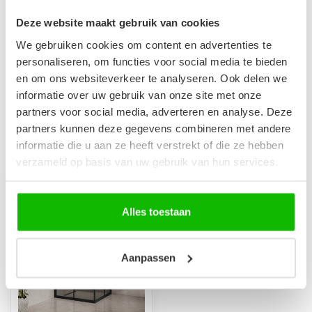
Deze website maakt gebruik van cookies
Maak je aankoop compleet
We gebruiken cookies om content en advertenties te
Douchepaneel Milaan met
personaliseren, om functies voor social media te bieden
€199,00
mengkraan - Zwart
€179,00
en om ons websiteverkeer te analyseren. Ook delen we
Op voorraad
informatie over uw gebruik van onze site met onze
partners voor social media, adverteren en analyse. Deze
partners kunnen deze gegevens combineren met andere
informatie die u aan ze heeft verstrekt of die ze hebben
Recent bekeken
verzameld op basis van uw gebruik van hun services.
Alles toestaan
Aanpassen