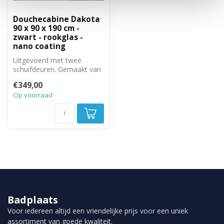
Douchecabine Dakota
90 x 90 x 190 cm -
zwart - rookglas -
nano coating
Uitgevoerd met twee
schuifdeuren. Gemaakt van
6mm getint veiligheidsglas
€349,00
met ant...
Op voorraad
Badplaats
Voor iedereen altijd een vriendelijke prijs voor een uniek
assortiment van goede kwaliteit.