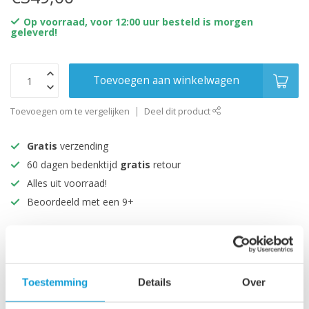
Op voorraad, voor 12:00 uur besteld is morgen
geleverd!
Toevoegen aan winkelwagen
Toevoegen om te vergelijken
Deel dit product
Gratis
verzending
60 dagen bedenktijd
gratis
retour
Alles uit voorraad!
Beoordeeld met een 9+
Productomschrijving
Toestemming
Details
Over
Specificaties