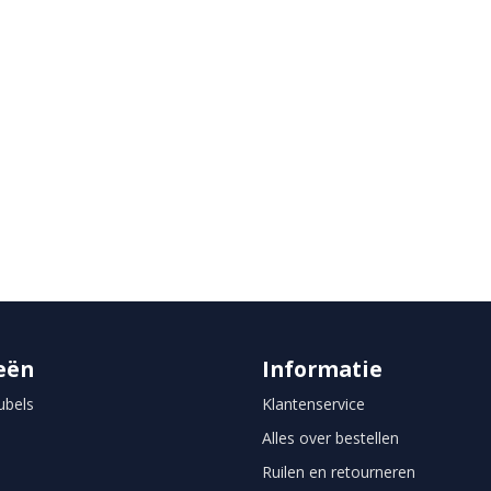
eën
Informatie
bels
Klantenservice
Alles over bestellen
Ruilen en retourneren