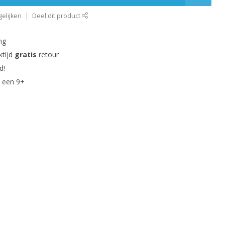
elijken
Deel dit product
ng
ktijd
gratis
retour
d!
 een 9+