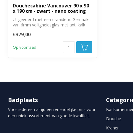
Douchecabine Vancouver 90 x 90
x 190 cm - zwart - nano coating
Uitgevoerd met een draaideur. Gemaakt
van 6mm veiligheidsglas met anti kalk
beha...
€379,00
Op voorraad
Badplaats
Categori
Voor iedereen altijd een vriendelijke prijs voor
Badkamermeu
een uniek assortiment van goede kwaliteit.
Douche
Kranen