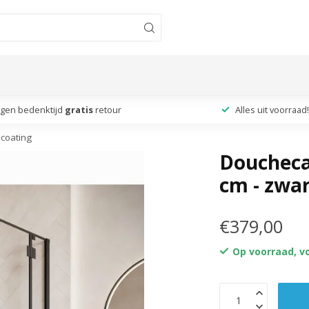
agen bedenktijd
gratis
retour
Alles uit voorraad!
 coating
Doucheca
cm - zwar
€379,00
Op voorraad, vo