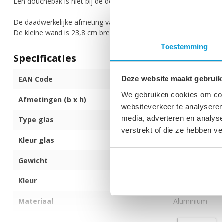
Een douchebak is niet bij de douchecabine inbegrepen.
De daadwerkelijke afmeting van de douchewand inclusief profiel i
De kleine wand is 23,8 cm breed, de deur 58 cm.
Toestemming
Specificaties
EAN Code
872017170488
Deze website maakt gebruik
We gebruiken cookies om cont
Afmetingen (b x h)
90 x 90 x 190 
websiteverkeer te analyseren
media, adverteren en analys
Type glas
6mm dik veilig
verstrekt of die ze hebben v
Kleur glas
Transparant
Gewicht
55 kg
Kleur
Zwart
Materiaal
Aluminium
Montagezijde
Zowel links als