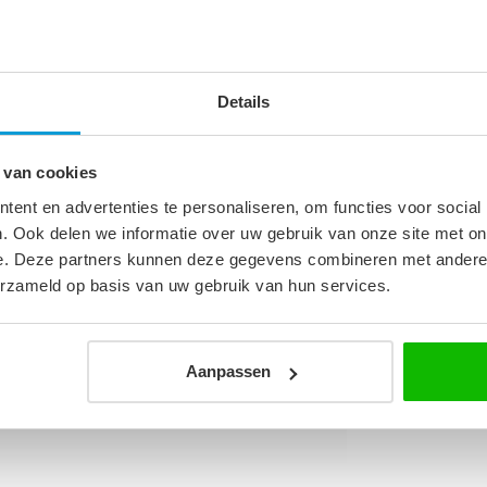
s circa 87,5 x 87,5 x 190 cm.
Details
1
 van cookies
ent en advertenties te personaliseren, om functies voor social
cm
. Ook delen we informatie over uw gebruik van onze site met on
e. Deze partners kunnen deze gegevens combineren met andere i
heidsglas
erzameld op basis van uw gebruik van hun services.
Aanpassen
 rechts