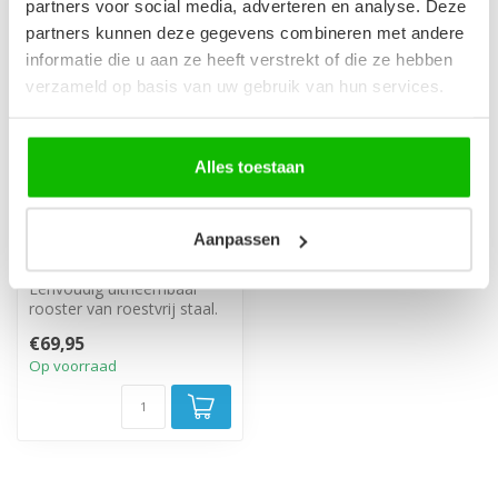
partners voor social media, adverteren en analyse. Deze
partners kunnen deze gegevens combineren met andere
informatie die u aan ze heeft verstrekt of die ze hebben
verzameld op basis van uw gebruik van hun services.
Alles toestaan
Douchegoot 120 x 7 cm
Aanpassen
- BP05 - RVS
Eenvoudig uitneembaar
rooster van roestvrij staal.
Gemaakt van RVS en
€69,95
compleet m...
Op voorraad