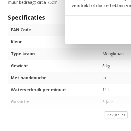
muur bedraagt circa 75cm.
verstrekt of die ze hebben v
Specificaties
EAN Code
872017173738
Kleur
Zwart
Type kraan
Mengkraan
Gewicht
8 kg
Met handdouche
Ja
Waterverbruik per minuut
11 L
Garantie
3 jaar
Met hoofddouche
Ja
Bekijk alles