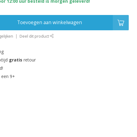
or 12:00 uur besteld is morgen geleverd!
Toevoegen aan winkelwagen
elijken
Deel dit product
ng
ktijd
gratis
retour
d!
 een 9+