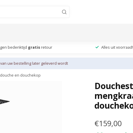
agen bedenktijd
gratis
retour
Alles uit voorraad!
 van uw bestelling later geleverd wordt
nddouche en douchekop
Douchest
mengkraa
douchek
€159,00