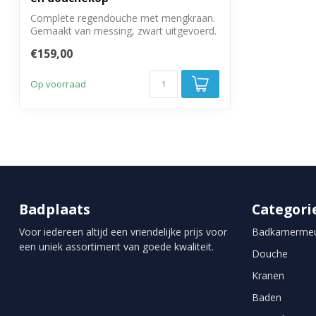
Complete regendouche met mengkraan.
Gemaakt van messing, zwart uitgevoerd.
Douch...
€159,00
Op voorraad
Badplaats
Categori
Voor iedereen altijd een vriendelijke prijs voor
Badkamermeu
een uniek assortiment van goede kwaliteit.
Douche
Kranen
Baden