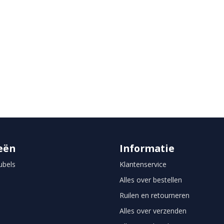
eën
Informatie
bels
Klantenservice
Alles over bestellen
Ruilen en retourneren
Alles over verzenden