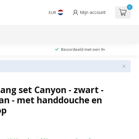
0
Mijn account
EUR
Beoordeeld met een 9+
ang set Canyon - zwart -
n - met handdouche en
op