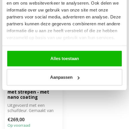
Recent bekeken
en om ons websiteverkeer te analyseren. Ook delen we
informatie over uw gebruik van onze site met onze
partners voor social media, adverteren en analyse. Deze
partners kunnen deze gegevens combineren met andere
informatie die u aan ze heeft verstrekt of die ze hebben
verzameld op basis van uw gebruik van hun services.
Alles toestaan
Aanpassen
Douchewand Calgary
100 x 190 cm - zwart -
met strepen - met
nano coating
Uitgevoerd met een
schuifdeur. Gemaakt van
6mm veiligheidsglas met
€269,00
anti kalk beh...
Op voorraad