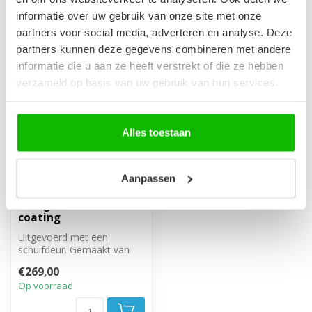
informatie over uw gebruik van onze site met onze
partners voor social media, adverteren en analyse. Deze
partners kunnen deze gegevens combineren met andere
informatie die u aan ze heeft verstrekt of die ze hebben
verzameld op basis van uw gebruik van hun services.
Alles toestaan
Aanpassen
Douchewand Calgary
100 x 190 cm - zwart -
rookglas - met nano
coating
Uitgevoerd met een
schuifdeur. Gemaakt van
6mm veiligheidsglas met
€269,00
anti kalk beh...
Op voorraad