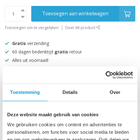
Toevoegen aan winkelwagen
Toevoegen om te vergelijken
Deel dit product
Gratis
verzending
60 dagen bedenktijd
gratis
retour
Alles uit voorraad!
Beoordeeld met een 9+
Productomschrijving
Toestemming
Details
Over
Specificaties
Deze website maakt gebruik van cookies
We gebruiken cookies om content en advertenties te
personaliseren, om functies voor social media te bieden
Recent bekeken
en om ons websiteverkeer te analyseren. Ook delen we