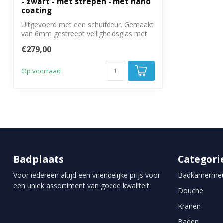
- zwart - met strepen - met nano
coating
Uitgevoerd met een schuifdeur. Gemaakt
van 6mm gestreept veiligheidsglas met
ant...
€279,00
Op voorraad
Badplaats
Categori
Voor iedereen altijd een vriendelijke prijs voor
Badkamermeu
een uniek assortiment van goede kwaliteit.
Douche
Kranen
Baden