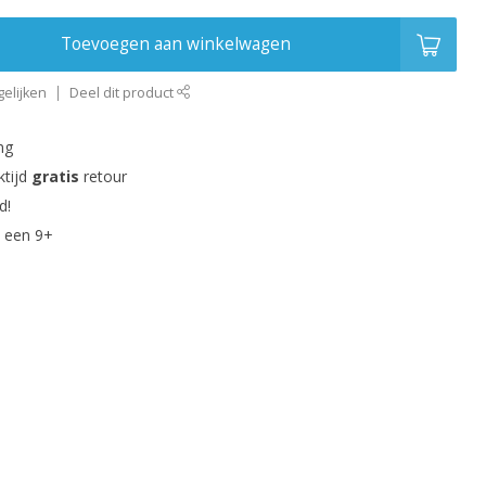
Toevoegen aan winkelwagen
elijken
Deel dit product
ng
ktijd
gratis
retour
d!
 een 9+