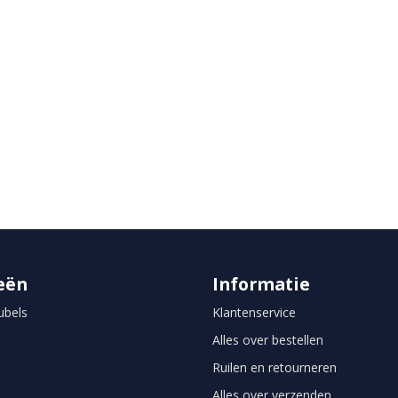
eën
Informatie
bels
Klantenservice
Alles over bestellen
Ruilen en retourneren
Alles over verzenden