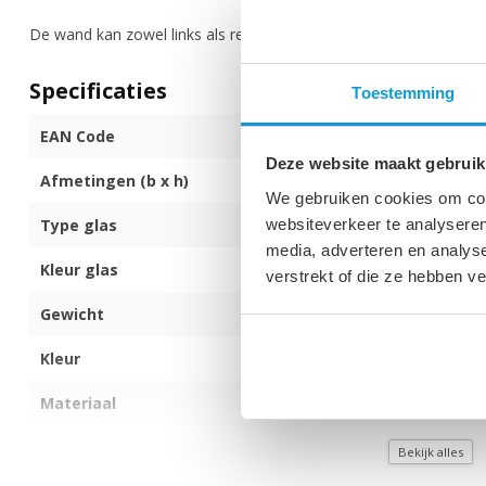
De wand kan zowel links als rechtsom worden geplaatst.
Specificaties
Toestemming
EAN Code
872017172714
Deze website maakt gebruik
Afmetingen (b x h)
120 x 190 cm
We gebruiken cookies om cont
websiteverkeer te analyseren
Type glas
6mm dik veilig
media, adverteren en analys
Kleur glas
Transparant m
verstrekt of die ze hebben v
Gewicht
39 kg
Kleur
Zwart - met lij
Materiaal
Aluminium
Montagezijde
Zowel links als
Bekijk alles