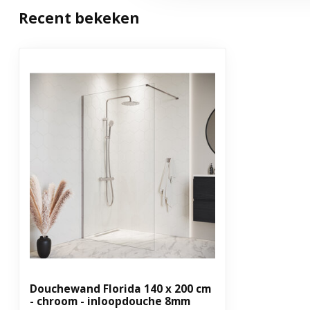
Recent bekeken
Met stabilisatiestang
Ja
Inclusief montagemateriaal
Ja
Aantal delen
1
Garantie
3 jaar
Uitvoering
Vaste wand
Douchewand Florida 140 x 200 cm
- chroom - inloopdouche 8mm