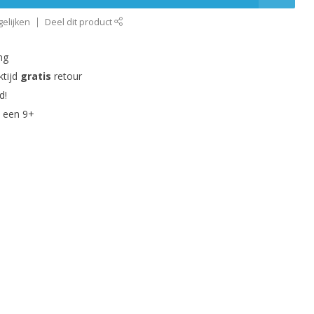
elijken
Deel dit product
ng
ktijd
gratis
retour
d!
 een 9+