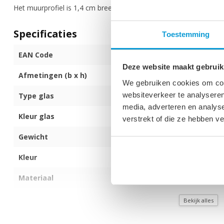
Het muurprofiel is 1,4 cm breed, 200 cm hoog en steekt 2,5 cm u
Specificaties
Toestemming
EAN Code
872017172165
Deze website maakt gebruik
Afmetingen (b x h)
140 x 200 cm
We gebruiken cookies om cont
websiteverkeer te analyseren
Type glas
8mm dik veilig
media, adverteren en analys
Kleur glas
Transparant
verstrekt of die ze hebben v
Gewicht
54 kg
Kleur
Chroom
Materiaal
Aluminium
Montagezijde
Kan links of re
Bekijk alles
Met anti kalk behandeling
Ja