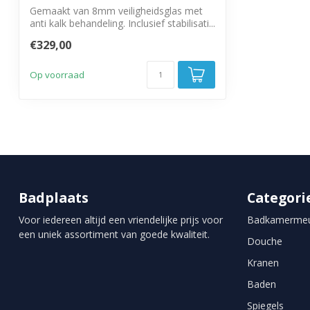
Gemaakt van 8mm veiligheidsglas met
anti kalk behandeling. Inclusief stabilisati...
€329,00
Op voorraad
Badplaats
Categori
Voor iedereen altijd een vriendelijke prijs voor
Badkamermeu
een uniek assortiment van goede kwaliteit.
Douche
Kranen
Baden
Spiegels