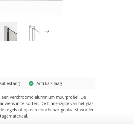
isatiestang
Anti kalk laag
t een verchroomd aluminium muurprofiel. De
ar wens in te korten. De binnenzijde van het glas
p de tegels of op een douchebak geplaatst worden.
ntagemateriaal.