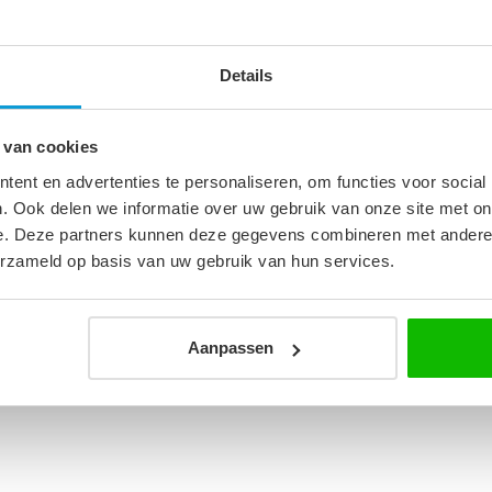
it vanaf de muur.
Details
9
 van cookies
ent en advertenties te personaliseren, om functies voor social
. Ook delen we informatie over uw gebruik van onze site met on
heidsglas
e. Deze partners kunnen deze gegevens combineren met andere i
erzameld op basis van uw gebruik van hun services.
Aanpassen
chts geplaatst worden