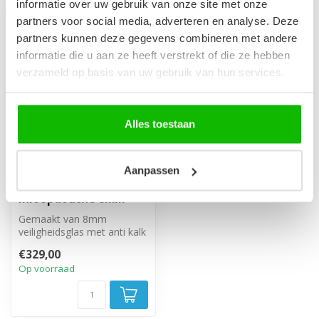
informatie over uw gebruik van onze site met onze
partners voor social media, adverteren en analyse. Deze
partners kunnen deze gegevens combineren met andere
informatie die u aan ze heeft verstrekt of die ze hebben
verzameld op basis van uw gebruik van hun services.
Alles toestaan
Aanpassen
Douchewand Florida
140 x 200 cm - zwart -
inloopdouche 8mm
Gemaakt van 8mm
veiligheidsglas met anti kalk
behandeling. Inclusief
€329,00
stabilisati...
Op voorraad