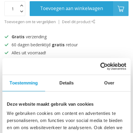
Toevoegen aan winkelwagen
Toevoegen om te vergelijken
Deel dit product
Gratis
verzending
60 dagen bedenktijd
gratis
retour
Alles uit voorraad!
Beoordeeld met een 9+
Productomschrijving
Toestemming
Details
Over
Specificaties
Deze website maakt gebruik van cookies
We gebruiken cookies om content en advertenties te
personaliseren, om functies voor social media te bieden
Recent bekeken
en om ons websiteverkeer te analyseren. Ook delen we