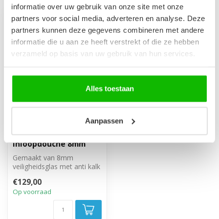
informatie over uw gebruik van onze site met onze
partners voor social media, adverteren en analyse. Deze
partners kunnen deze gegevens combineren met andere
informatie die u aan ze heeft verstrekt of die ze hebben
verzameld op basis van uw gebruik van hun services.
Alles toestaan
Aanpassen
Douchewand Florida
30 x 200 cm - zwart -
inloopdouche 8mm
Gemaakt van 8mm
veiligheidsglas met anti kalk
behandeling. Inclusief
€129,00
stabilisati...
Op voorraad