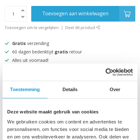
Toevoegen aan winkelwagen
Toevoegen om te vergelijken
Deel dit product
Gratis
verzending
60 dagen bedenktijd
gratis
retour
Alles uit voorraad!
Beoordeeld met een 9+
Toestemming
Details
Over
Productomschrijving
Specificaties
Deze website maakt gebruik van cookies
We gebruiken cookies om content en advertenties te
personaliseren, om functies voor social media te bieden
Recent bekeken
en om ons websiteverkeer te analyseren. Ook delen we