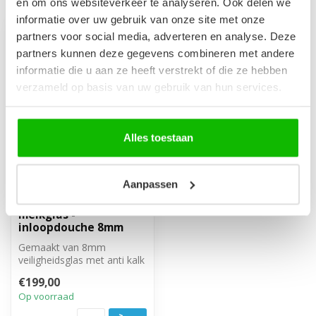
en om ons websiteverkeer te analyseren. Ook delen we
informatie over uw gebruik van onze site met onze
partners voor social media, adverteren en analyse. Deze
partners kunnen deze gegevens combineren met andere
informatie die u aan ze heeft verstrekt of die ze hebben
verzameld op basis van uw gebruik van hun services.
Alles toestaan
Aanpassen
Douchewand Florida
80 x 200 cm - chroom -
melkglas -
inloopdouche 8mm
Gemaakt van 8mm
veiligheidsglas met anti kalk
behandeling en melkglas.
€199,00
Inclusief...
Op voorraad