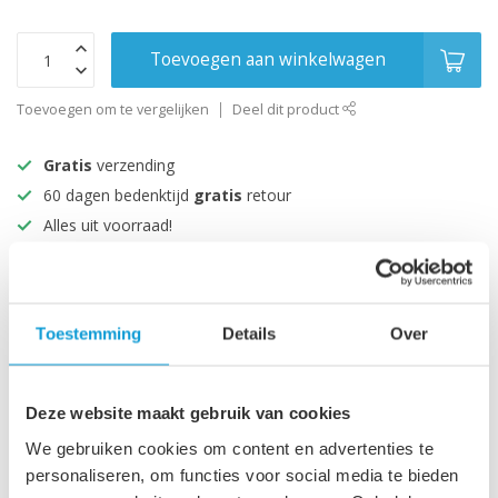
Toevoegen aan winkelwagen
Toevoegen om te vergelijken
Deel dit product
Gratis
verzending
60 dagen bedenktijd
gratis
retour
Alles uit voorraad!
Beoordeeld met een 9+
Productomschrijving
Toestemming
Details
Over
Specificaties
Deze website maakt gebruik van cookies
We gebruiken cookies om content en advertenties te
personaliseren, om functies voor social media te bieden
Recent bekeken