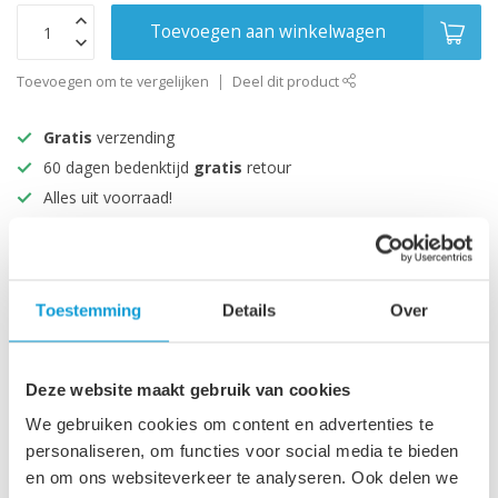
Toevoegen aan winkelwagen
Toevoegen om te vergelijken
Deel dit product
Gratis
verzending
60 dagen bedenktijd
gratis
retour
Alles uit voorraad!
Beoordeeld met een 9+
Productomschrijving
Toestemming
Details
Over
Specificaties
Deze website maakt gebruik van cookies
We gebruiken cookies om content en advertenties te
personaliseren, om functies voor social media te bieden
Recent bekeken
en om ons websiteverkeer te analyseren. Ook delen we