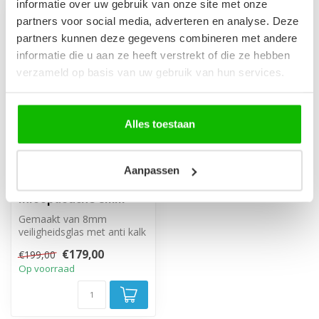
informatie over uw gebruik van onze site met onze
partners voor social media, adverteren en analyse. Deze
-10%
partners kunnen deze gegevens combineren met andere
informatie die u aan ze heeft verstrekt of die ze hebben
verzameld op basis van uw gebruik van hun services.
Alles toestaan
Aanpassen
Douchewand Florida
80 x 200 cm - goud -
inloopdouche 8mm
Gemaakt van 8mm
veiligheidsglas met anti kalk
behandeling. Inclusief
€179,00
€199,00
stabilisati...
Op voorraad