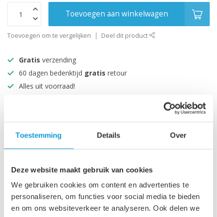
Toevoegen aan winkelwagen
Toevoegen om te vergelijken
Deel dit product
Gratis
verzending
60 dagen bedenktijd
gratis
retour
Alles uit voorraad!
Beoordeeld met een 9+
Productomschrijving
Toestemming
Details
Over
Specificaties
Deze website maakt gebruik van cookies
We gebruiken cookies om content en advertenties te
personaliseren, om functies voor social media te bieden
Recent bekeken
en om ons websiteverkeer te analyseren. Ook delen we