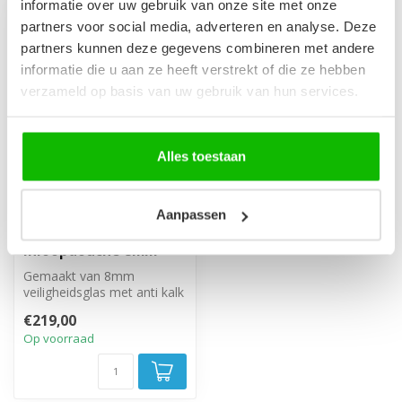
informatie over uw gebruik van onze site met onze
partners voor social media, adverteren en analyse. Deze
partners kunnen deze gegevens combineren met andere
informatie die u aan ze heeft verstrekt of die ze hebben
verzameld op basis van uw gebruik van hun services.
Alles toestaan
Aanpassen
Douchewand Florida
90 x 200 cm - goud -
inloopdouche 8mm
Gemaakt van 8mm
veiligheidsglas met anti kalk
behandeling. Inclusief
€219,00
stabilisati...
Op voorraad