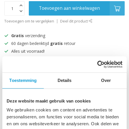
Toevoegen aan winkelwagen
Toevoegen om te vergelijken
Deel dit product
Gratis
verzending
60 dagen bedenktijd
gratis
retour
Alles uit voorraad!
Beoordeeld met een 9+
Productomschrijving
Toestemming
Details
Over
Specificaties
Deze website maakt gebruik van cookies
We gebruiken cookies om content en advertenties te
personaliseren, om functies voor social media te bieden
Recent bekeken
en om ons websiteverkeer te analyseren. Ook delen we