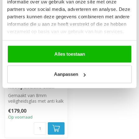
informatie over uw gebruik van onze site met onze
partners voor social media, adverteren en analyse. Deze
partners kunnen deze gegevens combineren met andere
informatie die u aan ze heeft verstrekt of die ze hebben
verzameld op basis van uw gebruik van hun services.
Alles toestaan
Aanpassen
Douchewand Georgia
50 x 200 cm - zwart -
inloopdouche 8mm
Gemaakt van 8mm
veiligheidsglas met anti kalk
behandeling. Inclusief
€179,00
stabilisati...
Op voorraad