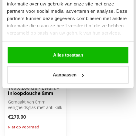
informatie over uw gebruik van onze site met onze
partners voor social media, adverteren en analyse. Deze
partners kunnen deze gegevens combineren met andere
informatie die u aan ze heeft verstrekt of die ze hebben
verzameld op basis van uw gebruik van hun services.
Alles toestaan
Aanpassen
Douchewand Georgia
100 x 200 cm - zwart -
inloopdouche 8mm
Gemaakt van 8mm
veiligheidsglas met anti kalk
behandeling. Inclusief
€279,00
stabilisati...
Niet op voorraad