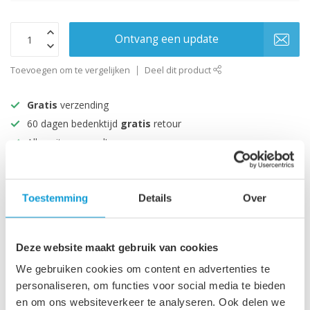
Ontvang een update
Toevoegen om te vergelijken
Deel dit product
Gratis
verzending
60 dagen bedenktijd
gratis
retour
Alles uit voorraad!
Beoordeeld met een 9+
Toestemming
Details
Over
Productomschrijving
Specificaties
Deze website maakt gebruik van cookies
We gebruiken cookies om content en advertenties te
personaliseren, om functies voor social media te bieden
en om ons websiteverkeer te analyseren. Ook delen we
Recent bekeken