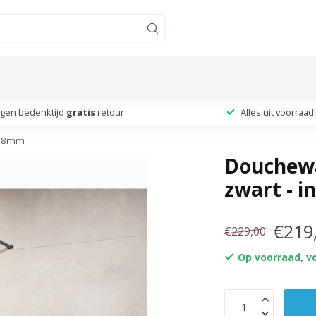
agen bedenktijd
gratis
retour
Alles uit voorraad!
he 8mm
Douchewa
zwart - 
€219
€229,00
Op voorraad, v