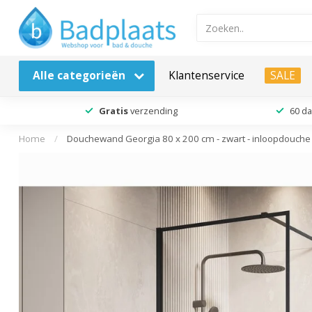
Alle categorieën
Klantenservice
SALE
Gratis
verzending
60 d
Home
/
Douchewand Georgia 80 x 200 cm - zwart - inloopdouc