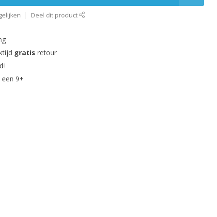
elijken
Deel dit product
ng
ktijd
gratis
retour
d!
 een 9+