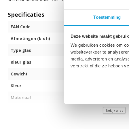
Specificaties
Toestemming
EAN Code
872017170957
Deze website maakt gebruik
Afmetingen (b x h)
80 x 200 cm
We gebruiken cookies om cont
Type glas
8mm dik veilig
websiteverkeer te analyseren
media, adverteren en analys
Kleur glas
Transparant
verstrekt of die ze hebben v
Gewicht
36 kg
Kleur
Zwart
Materiaal
Aluminium
Montagezijde
Zowel links als
Bekijk alles
Met anti kalk behandeling
Ja