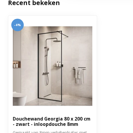
Recent bekeken
Met stabilisatiestang
Ja
Inclusief montagemateriaal
Ja
-4%
Aantal delen
1
Garantie
3 jaar
Uitvoering
Vaste wand
Douchewand Georgia 80 x 200 cm
- zwart - inloopdouche 8mm
Gemaakt van 8mm veiligheidsglas met