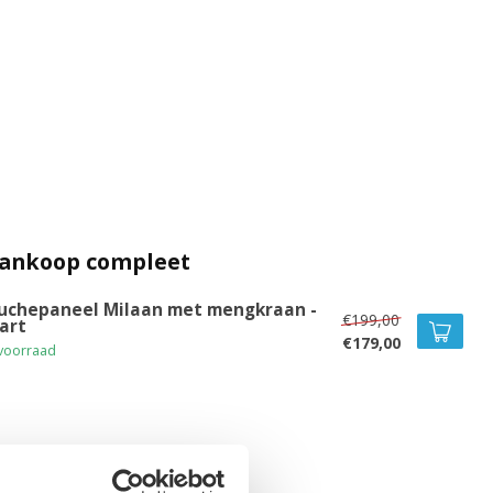
aankoop compleet
uchepaneel Milaan met mengkraan -
€199,00
art
€179,00
voorraad