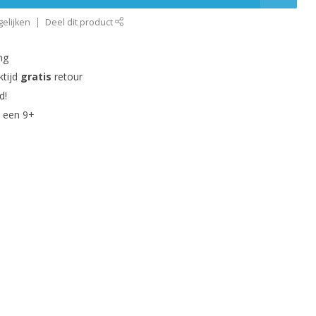
elijken
Deel dit product
ng
ktijd
gratis
retour
d!
 een 9+