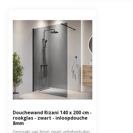
Inclusief montagemateriaal
Ja
Aantal delen
1
Garantie
3 jaar
Uitvoering
Vaste wand
Douchewand Rizani 140 x 200 cm -
rookglas - zwart - inloopdouche
8mm
Gemaakt van 8mm zwart veiligheidsglas