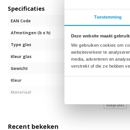
Specificaties
Toestemming
EAN Code
872017172167
Afmetingen (b x h)
140 x 200 cm
Deze website maakt gebruik
Type glas
8mm dik veilig
We gebruiken cookies om cont
websiteverkeer te analyseren
Kleur glas
Getint
media, adverteren en analys
verstrekt of die ze hebben v
Gewicht
50 kg
Kleur
Zwart
Materiaal
Aluminium
Montagezijde
Kan links of re
Bekijk alles
Met anti kalk behandeling
Ja
Recent bekeken
Met stabilisatiestang
Ja