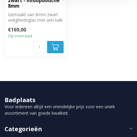
zwart - inloopdouche
8mm
Gemaakt van 8mm zwart
veiligheidsglas met anti kalk
behandeling. Inclusief stabi...
€169,00
Op voorraad
Badplaats
Voor iedereen altijd een vriendelijke prijs voor een uniek
assortiment van goede kwaliteit.
Categorieën