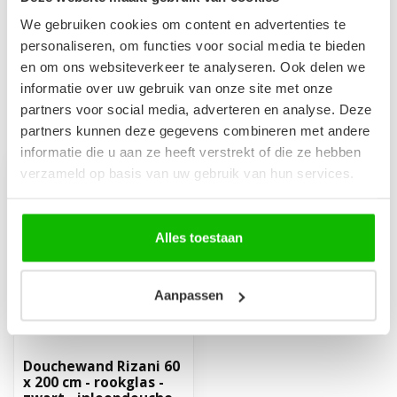
Douchepaneel Milaan met
€199,00
mengkraan - Zwart
We gebruiken cookies om content en advertenties te
€179,00
Op voorraad
personaliseren, om functies voor social media te bieden
en om ons websiteverkeer te analyseren. Ook delen we
informatie over uw gebruik van onze site met onze
partners voor social media, adverteren en analyse. Deze
Recent bekeken
partners kunnen deze gegevens combineren met andere
informatie die u aan ze heeft verstrekt of die ze hebben
verzameld op basis van uw gebruik van hun services.
Alles toestaan
Aanpassen
Douchewand Rizani 60
x 200 cm - rookglas -