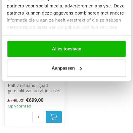
-7%
partners voor social media, adverteren en analyse. Deze
partners kunnen deze gegevens combineren met andere
informatie die u aan ze heeft verstrekt of die ze hebben
verzameld op basis van uw gebruik van hun services.
Alles toestaan
Half vrijstaand ligbad
Aanpassen
Hanoi 170 x 80 x 58 cm
- wit
Half vrijstaand ligbad
gemaakt van acryl, inclusief
afvoer en overloop set.
€699,00
€749,00
Op voorraad