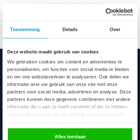
GA VERDER MET WINKELEN
Toestemming
Details
Over
Deze website maakt gebruik van cookies
We gebruiken cookies om content en advertenties te
Badplaats
personaliseren, om functies voor social media te bieden
Voor iedereen altijd een vriendelijke prijs voor een uniek
en om ons websiteverkeer te analyseren. Ook delen we
assortiment van goede kwaliteit.
informatie over uw gebruik van onze site met onze
partners voor social media, adverteren en analyse. Deze
Categorieën
partners kunnen deze gegevens combineren met andere
informatie die u aan ze heeft verstrekt of die ze hebben
Informatie
verzameld op basis van uw gebruik van hun services.
Klantbeoordelingen
Alles toestaan