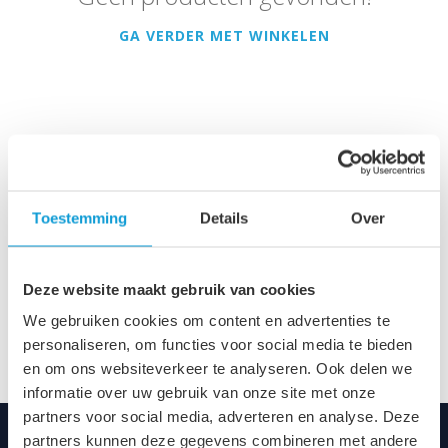
GA VERDER MET WINKELEN
Een ronde badkamerspiegel past perfect bij verschillende
badkamerstijlen. Een spiegel met een ronde vorm heeft zowel
Toestemming
Details
Over
een stoere als een luxe uitstraling. Je kunt bovendien meerdere
ronde badkamerspiegels combineren. Hang ze bijvoorbeeld op
verschillende hoogtes en creëer zo meerdere plekken aan je
Deze website maakt gebruik van cookies
wastafel. Je kunt een ronde spiegel natuurlijk ook op andere
plekken in huis ophangen.
We gebruiken cookies om content en advertenties te
personaliseren, om functies voor social media te bieden
en om ons websiteverkeer te analyseren. Ook delen we
informatie over uw gebruik van onze site met onze
partners voor social media, adverteren en analyse. Deze
partners kunnen deze gegevens combineren met andere