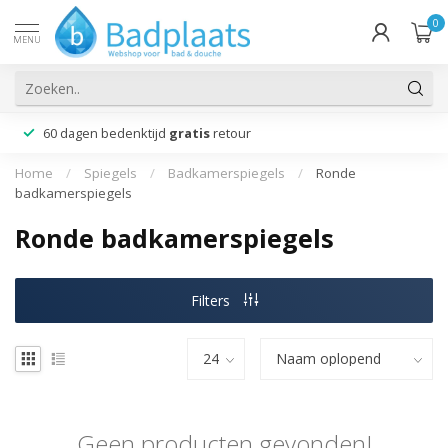
0
MENU
60 dagen bedenktijd
gratis
retour
Home
/
Spiegels
/
Badkamerspiegels
/
Ronde
badkamerspiegels
Ronde badkamerspiegels
Filters
Geen producten gevonden!