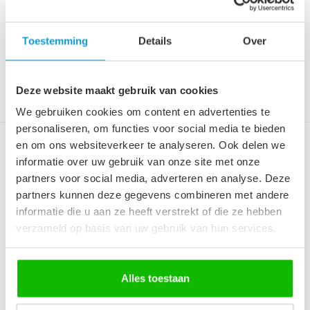
Je bespaart 31%
Op voorraad
Op werkdagen voor 12:00 uur
Toestemming
Details
Over
besteld is de volgende werkdag
in huis!
Deze website maakt gebruik van cookies
We gebruiken cookies om content en advertenties te
personaliseren, om functies voor social media te bieden
en om ons websiteverkeer te analyseren. Ook delen we
Spiegel Malta LED - 50 x 100
informatie over uw gebruik van onze site met onze
cm
partners voor social media, adverteren en analyse. Deze
Uitgevoerd met 3 kleuren LED verlichting.
partners kunnen deze gegevens combineren met andere
50cm breed, 100cm hoog. Met ...
informatie die u aan ze heeft verstrekt of die ze hebben
€159,00
€189,00
verzameld op basis van uw gebruik van hun services.
Je bespaart 19%
Op voorraad
Op werkdagen voor 12:00 uur
Alles toestaan
besteld is de volgende werkdag
in huis!