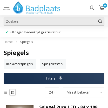
0
MENU
60 dagen bedenktijd
gratis
retour
Home
/
Spiegels
Spiegels
Badkamerspiegels
Spiegelkasten
Filters
Spiegel Pure LED - 84 x 108