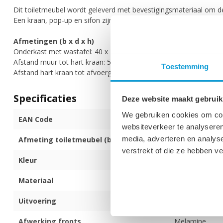
Dit toiletmeubel wordt geleverd met bevestigingsmateriaal om d
Een kraan, pop-up en sifon zijn niet bij de set inbegrepen.
Afmetingen (b x d x h)
Onderkast met wastafel: 40 x 22 x 64 cm
Afstand muur tot hart kraan: 5 cm
Toestemming
Afstand hart kraan tot afvoergat: 16 cm
Specificaties
Deze website maakt gebruik
We gebruiken cookies om cont
EAN Code
872017171537
websiteverkeer te analyseren
media, adverteren en analys
Afmeting toiletmeubel (b x d x h)
40 x 22 x 64 c
verstrekt of die ze hebben v
Kleur
Eiken
Materiaal
MDF
Uitvoering
Hangend
Afwerking fronts
Melamine