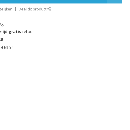
elijken
Deel dit product
ng
ktijd
gratis
retour
d!
 een 9+