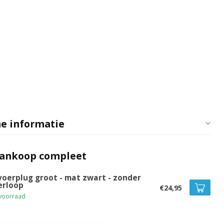
e informatie
aankoop compleet
voerplug groot - mat zwart - zonder
erloop
€24,95
voorraad