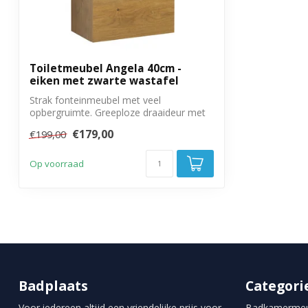
Montage
Voorgemontee
Garantie
3 jaar
Toiletmeubel Angela 40cm -
eiken met zwarte wastafel
Strak fonteinmeubel met veel
opbergruimte. Greeploze draaideur met
soft close sl...
€179,00
€199,00
Op voorraad
Badplaats
Categori
Voor iedereen altijd een vriendelijke prijs voor
Badkamermeu