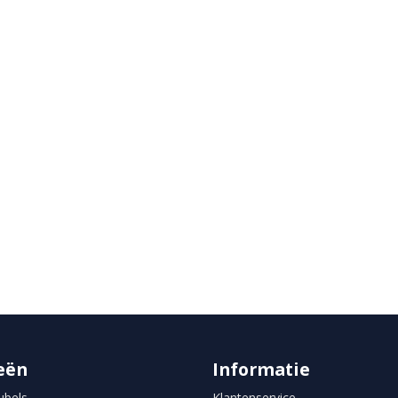
rd
eën
Informatie
bels
Klantenservice