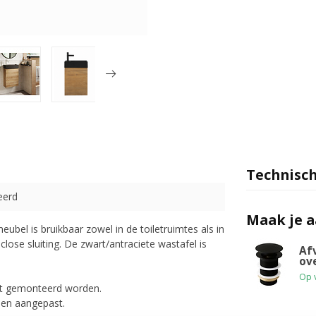
Technisch
eerd
Maak je 
ubel is bruikbaar zowel in de toiletruimtes als in
ose sluiting. De zwart/antraciete wastafel is
Af
ov
Op 
ast gemonteerd worden.
den aangepast.