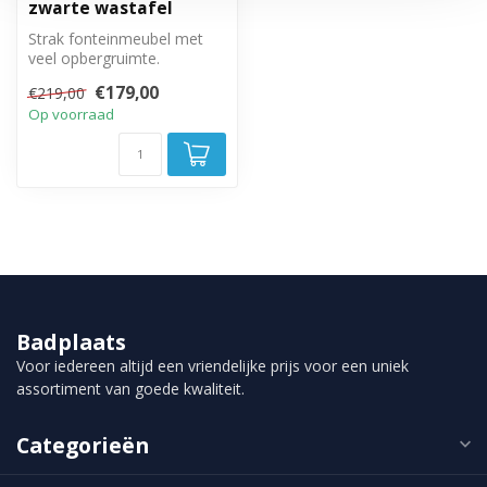
zwarte wastafel
Strak fonteinmeubel met
veel opbergruimte.
Greeploze draaideur met
€179,00
€219,00
soft close sl...
Op voorraad
Badplaats
Voor iedereen altijd een vriendelijke prijs voor een uniek
assortiment van goede kwaliteit.
Categorieën