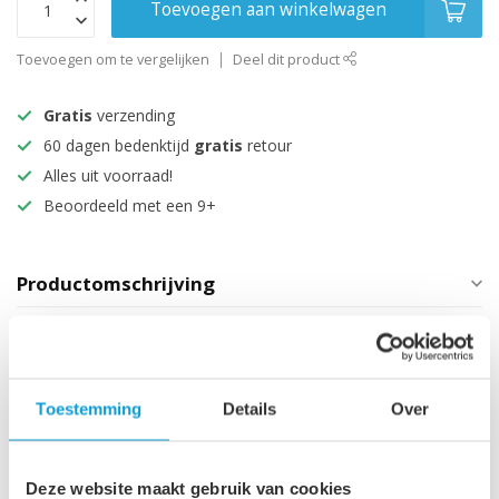
Toevoegen aan winkelwagen
Toevoegen om te vergelijken
Deel dit product
Gratis
verzending
60 dagen bedenktijd
gratis
retour
Alles uit voorraad!
Beoordeeld met een 9+
Productomschrijving
Specificaties
Technische informatie
Toestemming
Details
Over
Maak je aankoop compleet
Deze website maakt gebruik van cookies