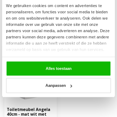
Afvoerplug groot - mat
We gebruiken cookies om content en advertenties te
zwart - zonder overloop
€24,95
personaliseren, om functies voor social media te bieden
Op voorraad
en om ons websiteverkeer te analyseren. Ook delen we
informatie over uw gebruik van onze site met onze
partners voor social media, adverteren en analyse. Deze
partners kunnen deze gegevens combineren met andere
Recent bekeken
informatie die u aan ze heeft verstrekt of die ze hebben
verzameld op basis van uw gebruik van hun services.
-18%
Alles toestaan
Aanpassen
Toiletmeubel Angela
40cm - mat wit met