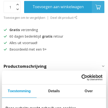
Toevoegen aan winkelwagen
Toevoegen om te vergelijken
Deel dit product
Gratis
verzending
60 dagen bedenktijd
gratis
retour
Alles uit voorraad!
Beoordeeld met een 9+
Productomschrijving
Specificaties
Technische informatie
Toestemming
Details
Over
Maak je aankoop compleet
Deze website maakt gebruik van cookies