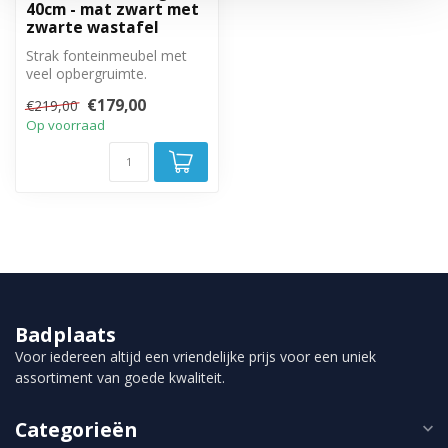
40cm - mat zwart met
zwarte wastafel
Strak fonteinmeubel met
veel opbergruimte.
Greeploze draaideur met
€179,00
€219,00
soft close sl...
Op voorraad
Badplaats
Voor iedereen altijd een vriendelijke prijs voor een uniek
assortiment van goede kwaliteit.
Categorieën