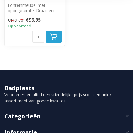
Fonteinmeubel met
opbergruimte. Draaideur
met zwarte handgreep.
€99,95
€119,00
Op voorraad
Badplaats
Voor iedereen altijd een vriendelijke prijs voor een uniek
assortiment van goede kwaliteit.
Categorieën
Informatie