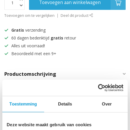
Toevoegen aan winkelwagen
Toevoegen om te vergelijken
Deel dit product
Gratis
verzending
60 dagen bedenktijd
gratis
retour
Alles uit voorraad!
Beoordeeld met een 9+
Productomschrijving
Specificaties
Technische informatie
Toestemming
Details
Over
Maak je aankoop compleet
Deze website maakt gebruik van cookies