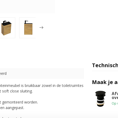
Technisch
eerd
Maak je 
nteinmeubel is bruikbaar zowel in de toiletruimtes
soft close sluiting.
Af
ov
ast gemonteerd worden.
Op 
den aangepast.