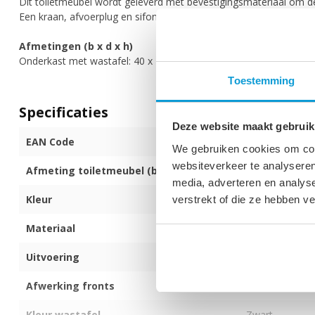
Dit toiletmeubel wordt geleverd met bevestigingsmateriaal om d
Een kraan, afvoerplug en sifon zijn niet bij de set inbegrepen.
Afmetingen (b x d x h)
Onderkast met wastafel: 40 x 22 x 54 cm
Toestemming
Specificaties
Deze website maakt gebruik
EAN Code
872017171623
We gebruiken cookies om cont
websiteverkeer te analyseren
Afmeting toiletmeubel (b x d x h)
40 x 22 x 54 c
media, adverteren en analys
Kleur
Eiken - zwarte 
verstrekt of die ze hebben v
Materiaal
MDF
Uitvoering
Hangend
Afwerking fronts
Melamine
Kleur wastafel
Zwart