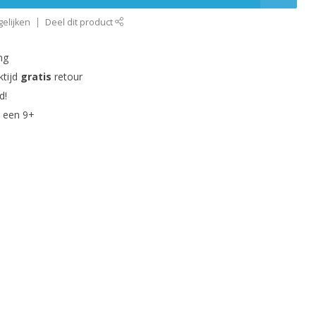
elijken
Deel dit product
ng
ktijd
gratis
retour
d!
 een 9+