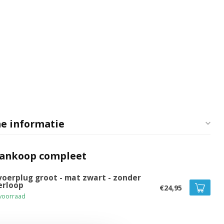
e informatie
aankoop compleet
voerplug groot - mat zwart - zonder
erloop
€24,95
voorraad