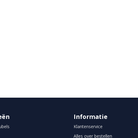
rd
eën
Informatie
bels
Klantenservice
Alles over bestellen