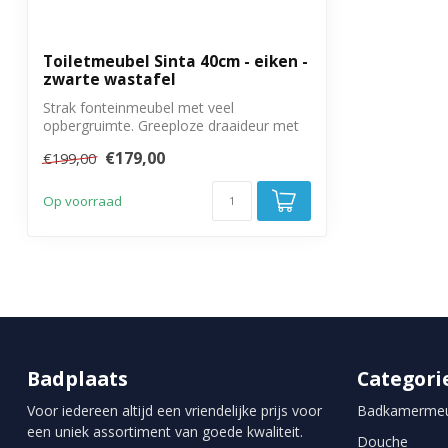
Montage
Voorgemontee
Garantie
3 jaar
Toiletmeubel Sinta 40cm - eiken -
zwarte wastafel
Strak fonteinmeubel met veel
opbergruimte. Greeploze draaideur met
soft close sl...
€179,00
€199,00
Op voorraad
Badplaats
Categori
Voor iedereen altijd een vriendelijke prijs voor
Badkamermeu
een uniek assortiment van goede kwaliteit.
Douche