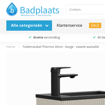
Alle categorieën
Klantenservice
SALE
Gratis
verzending
60 d
Home
/
Toiletmeubel Thermis 40cm - beige - zwarte wastafel