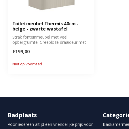
Draairichting deur
Linksdraaiend
Montage
Voorgemontee
Toiletmeubel Thermis 40cm -
beige - zwarte wastafel
Garantie
3 jaar
Strak fonteinmeubel met veel
opbergruimte. Greeploze draaideur met
soft close sl...
€199,00
Niet op voorraad
Badplaats
Categori
Voor iedereen altijd een vriendelijke prijs voor
Badkamermeu