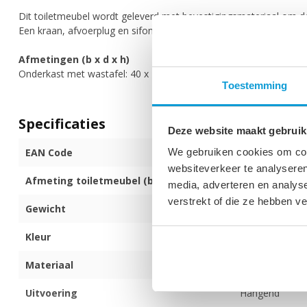
Dit toiletmeubel wordt geleverd met bevestigingsmateriaal om d
Een kraan, afvoerplug en sifon zijn niet bij de set inbegrepen.
Afmetingen (b x d x h)
Onderkast met wastafel: 40 x 22 x 53 cm
Toestemming
Specificaties
Deze website maakt gebruik
EAN Code
872017173724
We gebruiken cookies om cont
websiteverkeer te analyseren
Afmeting toiletmeubel (b x d x h)
40 x 22 x 53 c
media, adverteren en analys
verstrekt of die ze hebben v
Gewicht
18 kg
Kleur
Beige
Materiaal
MDF
Uitvoering
Hangend