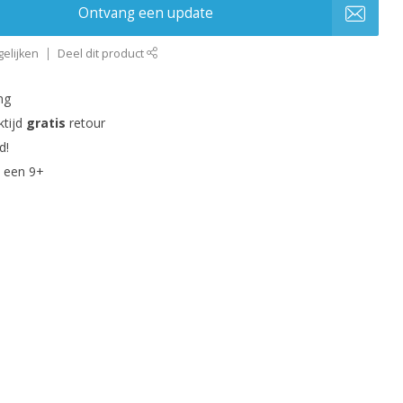
Ontvang een update
elijken
Deel dit product
ng
ktijd
gratis
retour
d!
 een 9+