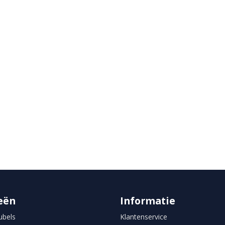
rd
eën
Informatie
bels
Klantenservice