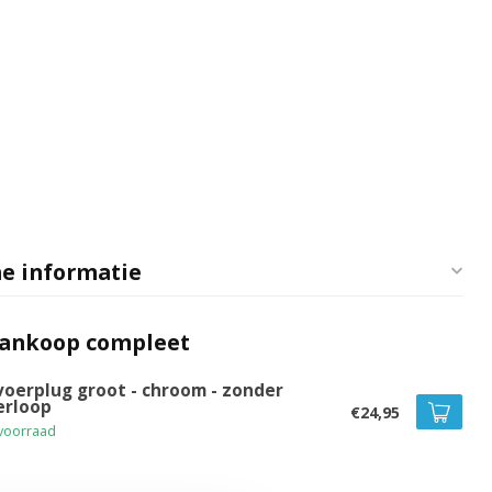
e informatie
aankoop compleet
voerplug groot - chroom - zonder
erloop
€24,95
voorraad