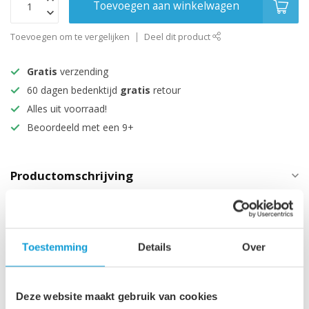
Toevoegen aan winkelwagen
Toevoegen om te vergelijken
Deel dit product
Gratis
verzending
60 dagen bedenktijd
gratis
retour
Alles uit voorraad!
Beoordeeld met een 9+
Productomschrijving
Specificaties
Technische informatie
Toestemming
Details
Over
Maak je aankoop compleet
Deze website maakt gebruik van cookies