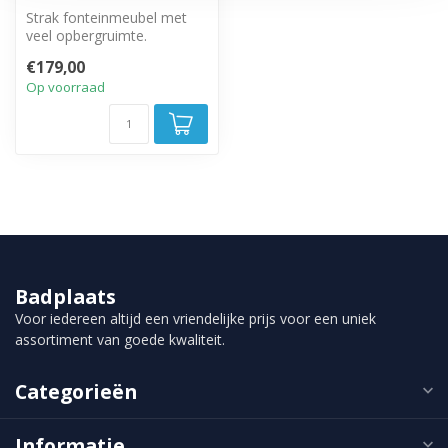
Strak fonteinmeubel met
veel opbergruimte.
Greeploze draaideur met
€179,00
soft close sl...
Op voorraad
Badplaats
Voor iedereen altijd een vriendelijke prijs voor een uniek
assortiment van goede kwaliteit.
Categorieën
Informatie