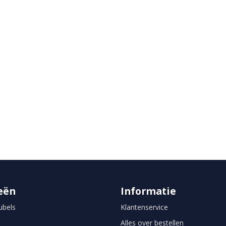
rd
eën
Informatie
bels
Klantenservice
Alles over bestellen