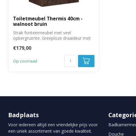
Draairichting deur
Linksdraaiend
Montage
Voorgemontee
Toiletmeubel Thermis 40cm -
walnoot bruin
Garantie
3 jaar
Strak fonteinmeubel met veel
opbergruimte. Greeploze draaideur met
soft close sl...
€179,00
Op voorraad
Badplaats
Categori
Voor iedereen altijd een vriendelijke prijs voor
Badkamermeu
een uniek assortiment van goede kwaliteit.
Douche