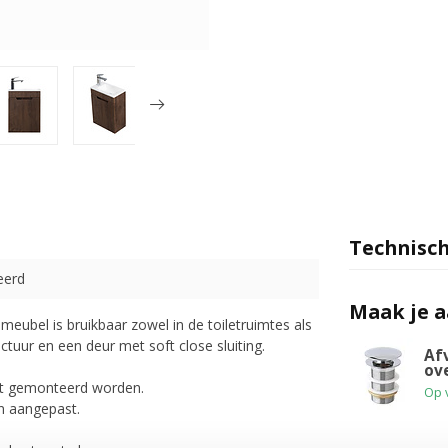
Technisch
eerd
Maak je 
meubel is bruikbaar zowel in de toiletruimtes als
tuur en een deur met soft close sluiting.
Af
ov
ast gemonteerd worden.
Op 
en aangepast.