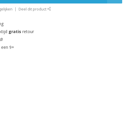
elijken
Deel dit product
ng
ktijd
gratis
retour
d!
 een 9+