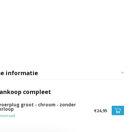
e informatie
aankoop compleet
voerplug groot - chroom - zonder
erloop
€24,95
voorraad