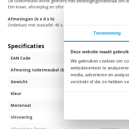
Dit toiletmeubel wordt geleverd met bevestigingsmateriaal om d
Een kraan, afvoerplug en sifon zijn niet bij de set inbegrepen.
Afmetingen (b x d x h)
Onderkast met wastafel: 40 x 22 x 53 cm
Toestemming
Specificaties
Deze website maakt gebruik
EAN Code
872017172840
We gebruiken cookies om cont
websiteverkeer te analyseren
Afmeting toiletmeubel (b x d x h)
40 x 22 x 53 c
media, adverteren en analys
Gewicht
18 kg
verstrekt of die ze hebben v
Kleur
Walnoot bruin
Materiaal
MDF
Uitvoering
Hangend
Afwerking fronts
Melamine