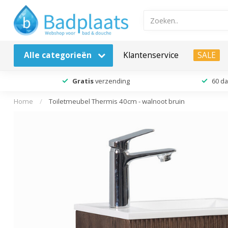
Alle categorieën
Klantenservice
SALE
Gratis
verzending
60 d
Home
/
Toiletmeubel Thermis 40cm - walnoot bruin