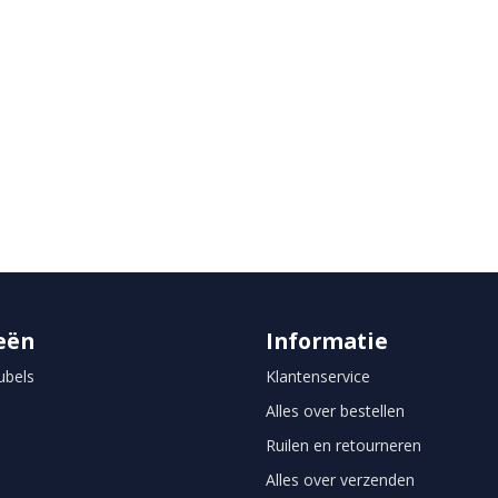
eën
Informatie
bels
Klantenservice
Alles over bestellen
Ruilen en retourneren
Alles over verzenden