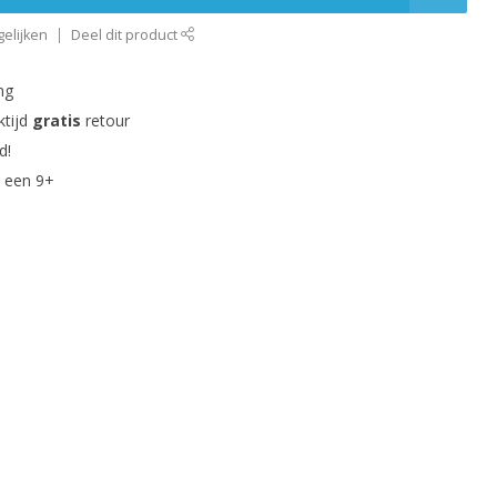
elijken
Deel dit product
ng
ktijd
gratis
retour
d!
 een 9+