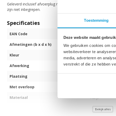
Geleverd inclusief afvoerplug met uitloop en verstelbare poten.
zijn niet inbegrepen.
Toestemming
Specificaties
EAN Code
872017171368
Deze website maakt gebruik
Afmetingen (b x d x h)
170 x 75 x 58
We gebruiken cookies om cont
websiteverkeer te analyseren
Kleur
Hoogglans wit
media, adverteren en analys
verstrekt of die ze hebben v
Afwerking
Hoogglans
Plaatsing
Vrijstaand
Met overloop
Ja
Materiaal
Acryl
Garantie
3 jaar
Bekijk alles