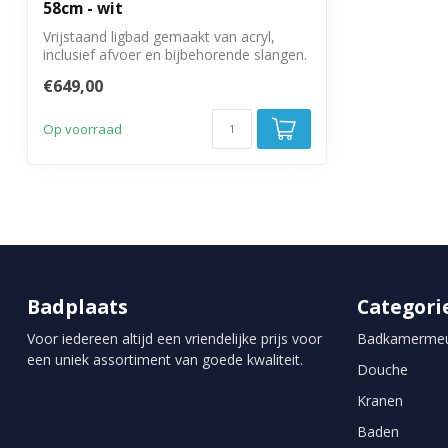
58cm - wit
Vrijstaand ligbad gemaakt van acryl,
inclusief afvoer en bijbehorende slangen.
€649,00
Op voorraad
Badplaats
Categori
Voor iedereen altijd een vriendelijke prijs voor
Badkamermeu
een uniek assortiment van goede kwaliteit.
Douche
Kranen
Baden