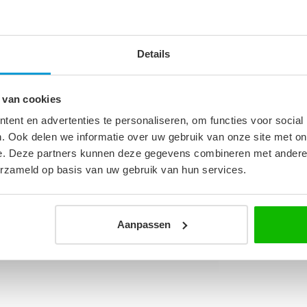
 Een badkraan en aanvullende afvoeronderdelen
Details
5
 van cookies
cm
ent en advertenties te personaliseren, om functies voor social
. Ook delen we informatie over uw gebruik van onze site met on
e. Deze partners kunnen deze gegevens combineren met andere i
erzameld op basis van uw gebruik van hun services.
Aanpassen