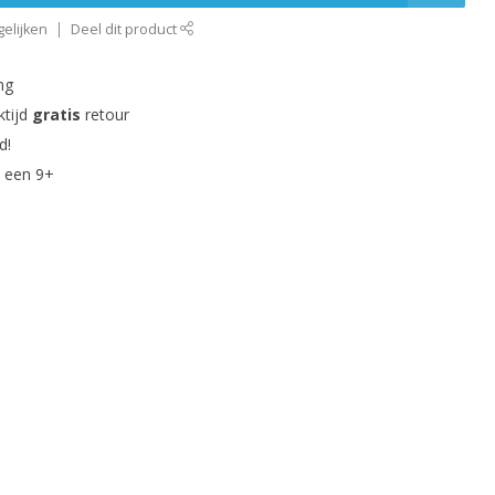
elijken
Deel dit product
ng
ktijd
gratis
retour
d!
 een 9+