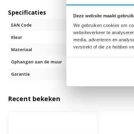
Specificaties
Deze website maakt gebruik
EAN Code
872017171098
We gebruiken cookies om cont
websiteverkeer te analyseren
Kleur
Wit
media, adverteren en analys
verstrekt of die ze hebben v
Materiaal
Kunstmarmer
Ophangen aan de muur
X
Garantie
3 jaar
Recent bekeken