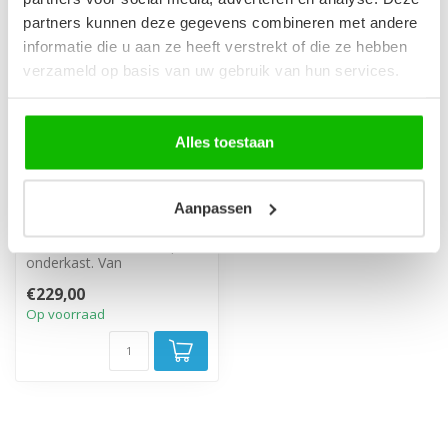
partners kunnen deze gegevens combineren met andere
informatie die u aan ze heeft verstrekt of die ze hebben
verzameld op basis van uw gebruik van hun services.
Alles toestaan
Wastafel Angela 60cm
Aanpassen
- zwart
Losse wastafel voor op een
onderkast. Van
kunstmarmer, zwart
€229,00
uitgevoerd
Op voorraad