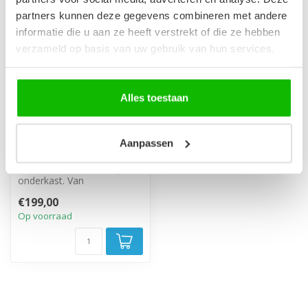
partners kunnen deze gegevens combineren met andere
informatie die u aan ze heeft verstrekt of die ze hebben
verzameld op basis van uw gebruik van hun services.
Alles toestaan
Wastafel Angela 90cm
Aanpassen
- wit
Losse wastafel voor op een
onderkast. Van
kunstmarmer, wit
€199,00
uitgevoerd
Op voorraad