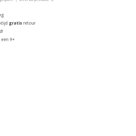
ng
ktijd
gratis
retour
d!
 een 9+