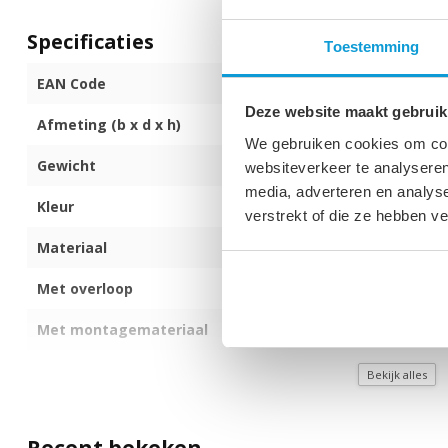
Specificaties
Toestemming
EAN Code
872017171094
Deze website maakt gebruik
Afmeting (b x d x h)
90 x 48 x 15 c
We gebruiken cookies om cont
Gewicht
13 kg
websiteverkeer te analyseren
media, adverteren en analys
Kleur
Zwart
verstrekt of die ze hebben v
Materiaal
Kunstmarmer
Met overloop
Ja
Met montagemateriaal
Nee
Met afvoerplug
Ja
Bekijk alles
Ophangen aan de muur
Nee
Recent bekeken