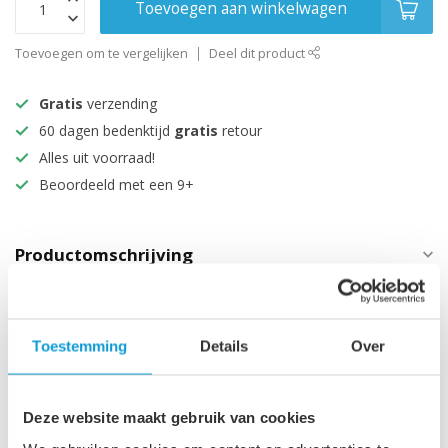
Toevoegen aan winkelwagen
Toevoegen om te vergelijken
Deel dit product
Gratis
verzending
60 dagen bedenktijd
gratis
retour
Alles uit voorraad!
Beoordeeld met een 9+
Productomschrijving
Specificaties
Toestemming
Details
Over
Maak je aankoop compleet
Deze website maakt gebruik van cookies
Bovenblad Angela 100 x 48 x
3,5 cm - zwart houtnerf
€129,00