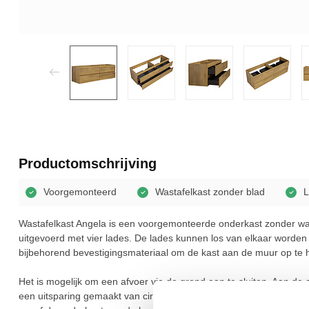
Productomschrijving
Voorgemonteerd
Wastafelkast zonder blad
L
Wastafelkast Angela is een voorgemonteerde onderkast zonder wa
uitgevoerd met vier lades. De lades kunnen los van elkaar worden g
bijbehorend bevestigingsmateriaal om de kast aan de muur op te
Het is mogelijk om een afvoer via de grond aan te sluiten. Aan de
een uitsparing gemaakt van circa 6cm diep, over de gehele breedte. 