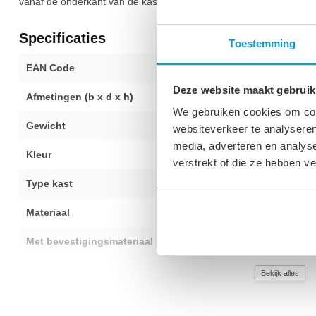
vanaf de onderkant van de kast.
Specificaties
Toestemming
EAN Code
872017171769
Deze website maakt gebruik
Afmetingen (b x d x h)
159,2 x 47,4 x
We gebruiken cookies om cont
Gewicht
55 kg
websiteverkeer te analyseren
media, adverteren en analys
Kleur
Eiken
verstrekt of die ze hebben v
Type kast
Hangend
Materiaal
MDF
Met bevestigingsmateriaal
Ja
Met uitsparing
Ja
Bekijk alles
Montage
Voorgemonteer