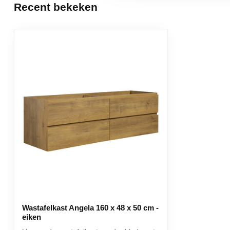
Recent bekeken
Aantal laden
4
Met soft close sluiting
Ja
Garantie
3 jaar
Wastafelkast Angela 160 x 48 x 50 cm -
eiken