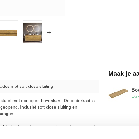
Maak je a
ades met soft close sluiting
Bov
Op 
stafel met een open bovenkant. De onderkast is
eopend. Inclusief soft close sluiting en
 hangen.
 achterkant van de onderkast is aan de onderkant
Dit is vanaf de zijkant niet zichtbaar, alleen