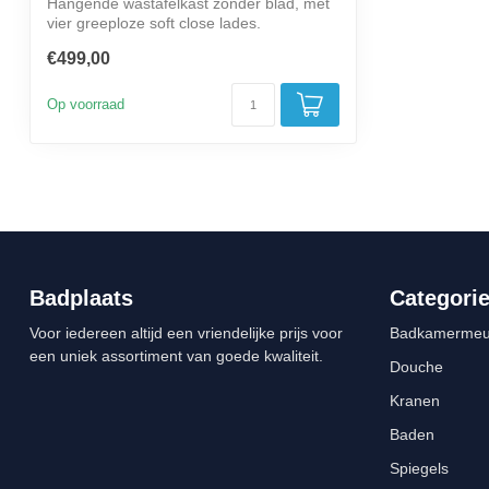
Hangende wastafelkast zonder blad, met
vier greeploze soft close lades.
€499,00
Op voorraad
Badplaats
Categori
Voor iedereen altijd een vriendelijke prijs voor
Badkamermeu
een uniek assortiment van goede kwaliteit.
Douche
Kranen
Baden
Spiegels