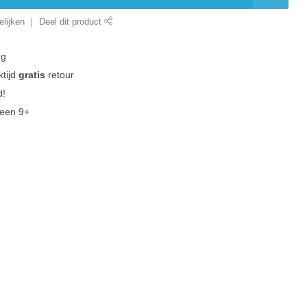
lijken
Deel dit product
ng
tijd
gratis
retour
d!
 een 9+