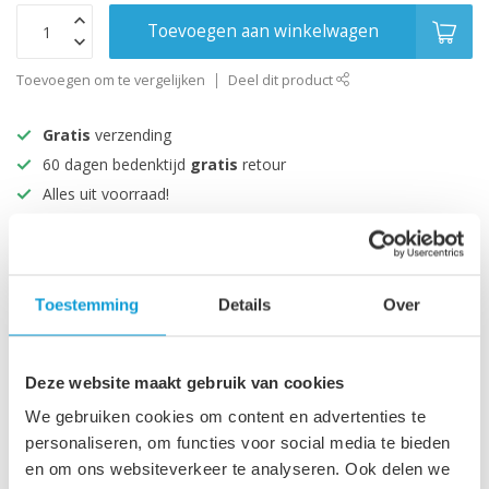
Toevoegen aan winkelwagen
Toevoegen om te vergelijken
Deel dit product
Gratis
verzending
60 dagen bedenktijd
gratis
retour
Alles uit voorraad!
Beoordeeld met een 9+
Productomschrijving
Toestemming
Details
Over
Specificaties
Deze website maakt gebruik van cookies
We gebruiken cookies om content en advertenties te
personaliseren, om functies voor social media te bieden
Recent bekeken
en om ons websiteverkeer te analyseren. Ook delen we