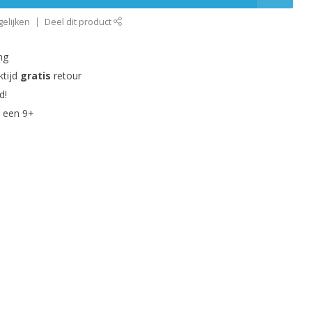
elijken
Deel dit product
ng
ktijd
gratis
retour
d!
 een 9+