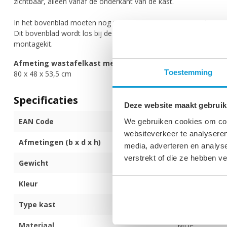
zichtbaar, alleen vanaf de onderkant van de kast.
In het bovenblad moeten nog uitsparingen worden gemaakt voor
Dit bovenblad wordt los bij de wastafelkast geleverd en moet 
montagekit.
Afmeting wastafelkast met bovenblad
Toestemming
80 x 48 x 53,5 cm
Specificaties
Deze website maakt gebruik
EAN Code
872017172898
We gebruiken cookies om cont
websiteverkeer te analyseren
Afmetingen (b x d x h)
80 x 48 x 53,5
media, adverteren en analys
verstrekt of die ze hebben v
Gewicht
39 kg
Kleur
Zwart houtnerf
Type kast
Hangend
Materiaal
MDF