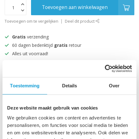
Toevoegen aan winkelwagen
Toevoegen om te vergelijken
Deel dit product
Gratis
verzending
60 dagen bedenktijd
gratis
retour
Alles uit voorraad!
Beoordeeld met een 9+
Productomschrijving
Toestemming
Details
Over
Specificaties
Deze website maakt gebruik van cookies
We gebruiken cookies om content en advertenties te
personaliseren, om functies voor social media te bieden
Recent bekeken
en om ons websiteverkeer te analyseren. Ook delen we