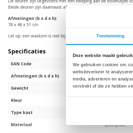
De deuren zijn uitgevoerd met een inkeping aan de bovenzijde v
Beide deuren zijn daarnaast afgesteld met soft-close.
Afmetingen (b x d x h):
78 x 48 x 51 cm
Let op: een waskom is niet bij set inbegrepen en ook niet los te b
Toestemming
Specificaties
Deze website maakt gebruik
EAN Code
872017173982
We gebruiken cookies om cont
websiteverkeer te analyseren
Afmetingen (b x d x h)
78 x 48 x 51 c
media, adverteren en analys
verstrekt of die ze hebben v
Gewicht
23 kg
Kleur
Hoogglans wit
Type kast
Hangend
Materiaal
Spaanplaat