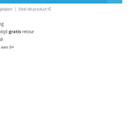
elijken
Deel dit product
ng
ktijd
gratis
retour
d!
 een 9+