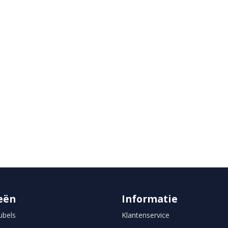
eën
Informatie
bels
Klantenservice