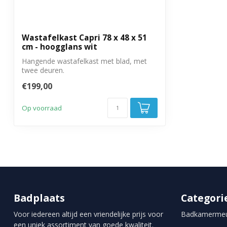
Wastafelkast Capri 78 x 48 x 51
cm - hoogglans wit
Hangende wastafelkast met blad, met
twee deuren.
€199,00
Op voorraad
Badplaats
Categori
Voor iedereen altijd een vriendelijke prijs voor
Badkamermeu
een uniek assortiment van goede kwaliteit.