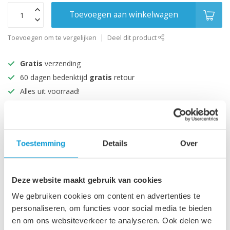
Toevoegen aan winkelwagen
Toevoegen om te vergelijken
Deel dit product
Gratis
verzending
60 dagen bedenktijd
gratis
retour
Alles uit voorraad!
Beoordeeld met een 9+
Productomschrijving
Toestemming
Details
Over
Specificaties
Deze website maakt gebruik van cookies
We gebruiken cookies om content en advertenties te
personaliseren, om functies voor social media te bieden
Recent bekeken
en om ons websiteverkeer te analyseren. Ook delen we