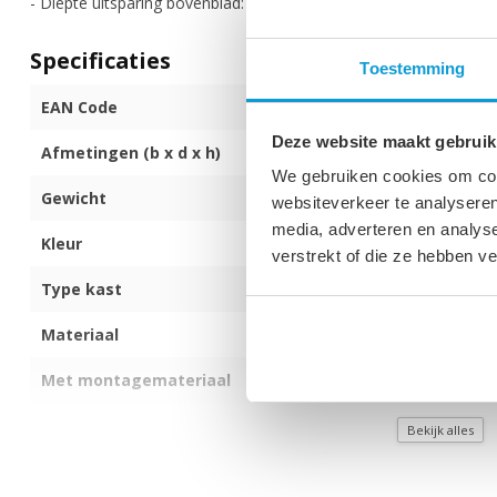
- Diepte uitsparing bovenblad: 25 cm
Specificaties
Toestemming
EAN Code
872017173301
Deze website maakt gebruik
Afmetingen (b x d x h)
60 x 30 x 60 c
We gebruiken cookies om cont
Gewicht
15 kg
websiteverkeer te analyseren
media, adverteren en analys
Kleur
Eiken
verstrekt of die ze hebben v
Type kast
Staand
Materiaal
Spaanplaat
Met montagemateriaal
Ja
Met uitsparing
Ja
Bekijk alles
Montage
Zelf monteren