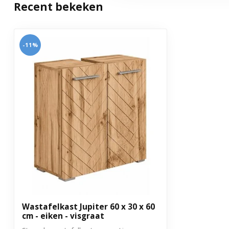
Recent bekeken
Aantal deuren
2
Met soft close sluiting
Nee
-11%
Garantie
3 jaar
Wastafelkast Jupiter 60 x 30 x 60
cm - eiken - visgraat