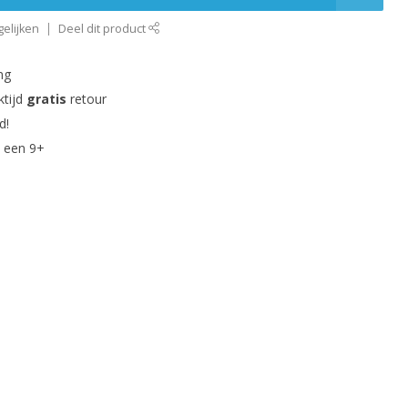
elijken
Deel dit product
ng
ktijd
gratis
retour
d!
 een 9+