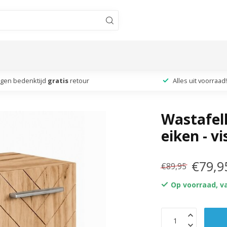
agen bedenktijd
gratis
retour
Alles uit voorraad!
Wastafelk
eiken - v
€79,9
€89,95
Op voorraad, v