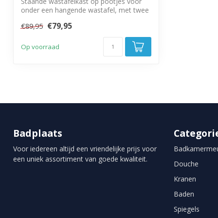
Staande wastafelkast op pootjes voor
onder een hangende wastafel, met twee
deure...
€79,95
€89,95
Op voorraad
Badplaats
Categori
Voor iedereen altijd een vriendelijke prijs voor
Badkamermeu
een uniek assortiment van goede kwaliteit.
Douche
Kranen
Baden
Spiegels