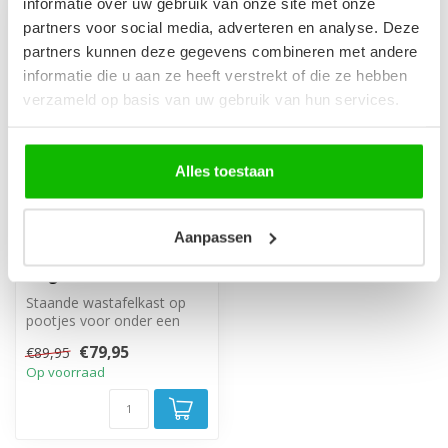
informatie over uw gebruik van onze site met onze
partners voor social media, adverteren en analyse. Deze
-11%
partners kunnen deze gegevens combineren met andere
informatie die u aan ze heeft verstrekt of die ze hebben
verzameld op basis van uw gebruik van hun services.
Alles toestaan
Aanpassen
Wastafelkast Jupiter
60 x 30 x 60 cm - eiken -
visgraat
Staande wastafelkast op
pootjes voor onder een
hangende wastafel, met
€79,95
€89,95
twee deure...
Op voorraad