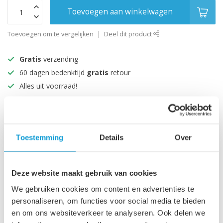
Toevoegen aan winkelwagen
Toevoegen om te vergelijken
Deel dit product
Gratis
verzending
60 dagen bedenktijd
gratis
retour
Alles uit voorraad!
Beoordeeld met een 9+
Productomschrijving
Toestemming
Details
Over
Specificaties
Deze website maakt gebruik van cookies
We gebruiken cookies om content en advertenties te
personaliseren, om functies voor social media te bieden
Recent bekeken
en om ons websiteverkeer te analyseren. Ook delen we