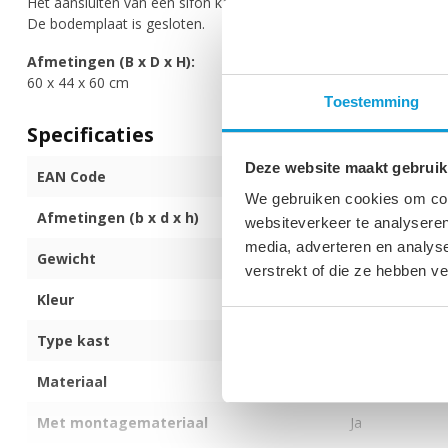
Het aansluiten van een sifon kan via de muurzijde, deze is gehee
De bodemplaat is gesloten.
Afmetingen (B x D x H):
60 x 44 x 60 cm
Toestemming
Specificaties
Deze website maakt gebruik
EAN Code
872017173336
We gebruiken cookies om cont
Afmetingen (b x d x h)
60 x 44 x 60cm
websiteverkeer te analyseren
media, adverteren en analys
Gewicht
14 kg
verstrekt of die ze hebben v
Kleur
Mat wit
Type kast
Hangend
Materiaal
Spaanplaat
Met montagemateriaal
Ja