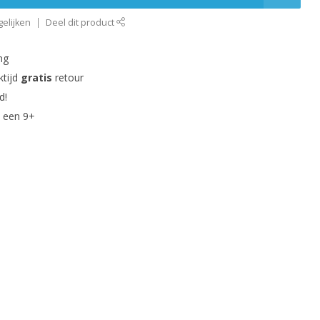
elijken
Deel dit product
ng
ktijd
gratis
retour
d!
 een 9+