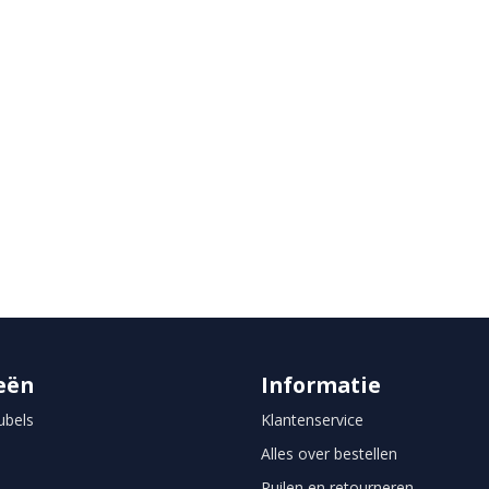
eën
Informatie
bels
Klantenservice
Alles over bestellen
Ruilen en retourneren