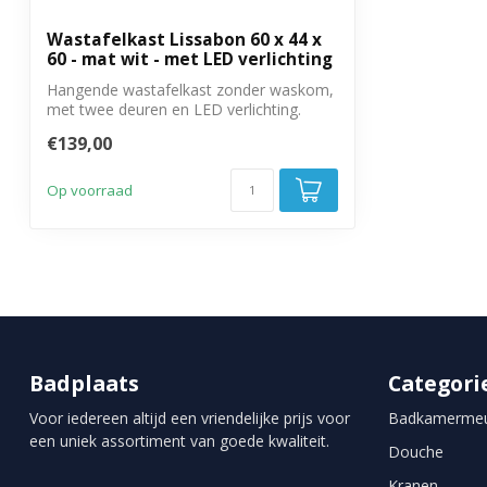
Wastafelkast Lissabon 60 x 44 x
60 - mat wit - met LED verlichting
Hangende wastafelkast zonder waskom,
met twee deuren en LED verlichting.
€139,00
Op voorraad
Badplaats
Categori
Voor iedereen altijd een vriendelijke prijs voor
Badkamermeu
een uniek assortiment van goede kwaliteit.
Douche
Kranen