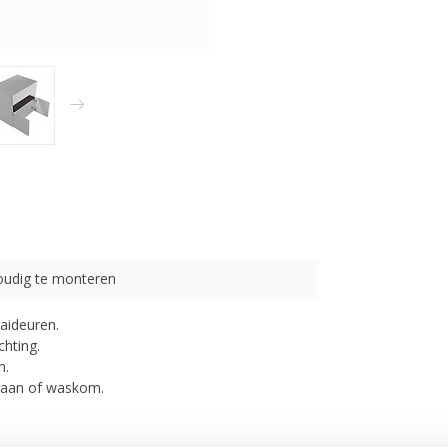
oudig te monteren
aideuren.
hting.
m.
kraan of waskom.